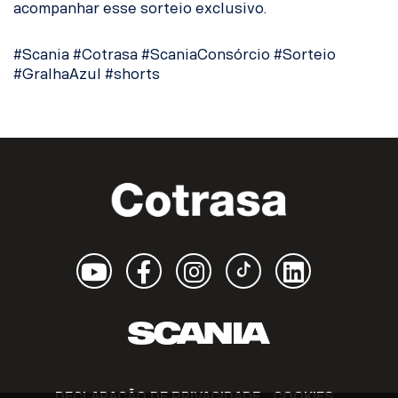
acompanhar esse sorteio exclusivo.
#Scania #Cotrasa #ScaniaConsórcio #Sorteio
#GralhaAzul #shorts
Youtube
Facebook
Instagram
TikTok
Linkedin
DECLARAÇÃO DE PRIVACIDADE
COOKIES