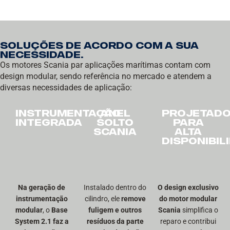
Soluções de acordo com a sua
necessidade.
Os motores Scania par aplicações marítimas contam com
design modular, sendo referência no mercado e atendem a
diversas necessidades de aplicação:
instrumentação
ANEL
PROJETAD
integrada
SOLTO
PARA
SCANIA
ALTA
DISPONIBIL
Na geração de
Instalado dentro do
O design exclusivo
instrumentação
cilindro, ele
remove
do motor modular
modular
, o
Base
fuligem e outros
Scania
simplifica o
System 2.1 faz a
resíduos da parte
reparo e contribui