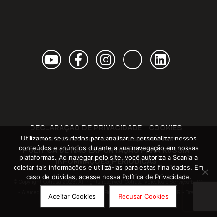
Youtube
Facebook
Instagram
TikTok
Linkedin
DECLARAÇÃO DE PRIVACIDADE
COOKIES
Utilizamos seus dados para analisar e personalizar nossos
FALE CONOSCO
CANAL DE DENÚNCIA
conteúdos e anúncios durante a sua navegação em nossas
POLÍTICA DE NÃO EXPORTAÇÃO PARA RÚSSIA
plataformas. Ao navegar pelo site, você autoriza a Scania a
INFORMAÇÕES PERIÓDICAS
coletar tais informações e utilizá-las para estas finalidades. Em
caso de dúvidas, acesse nossa Política de Privacidade.
© Copyright Cotrasa 2023. All rights reserved. Cotrasa Veículos e Serviços LTDA
- Alameda Bom Pastor, 2094 - Ouro Fino - São José dos Pinhais - PR - Brasil
Aceitar Cookies
Recusar Cookies