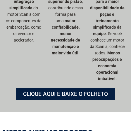
integração
superior do pistão
,
para a
maior
simplificada
do
contribuindo dessa
disponibilidade de
motor Scania com
forma para
peças e
os componentes da
uma
maior
treinamento
embarcação, como
confiabilidade,
simplificado da
o reversor e
menor
equipe
. Se você
acelerador.
necessidade de
conhece um motor
manutenção e
da Scania, conhece
maior vida útil
.
todos.
Menos
preocupações e
economia
operacional
imbatível.
CLIQUE AQUI E BAIXE O FOLHETO