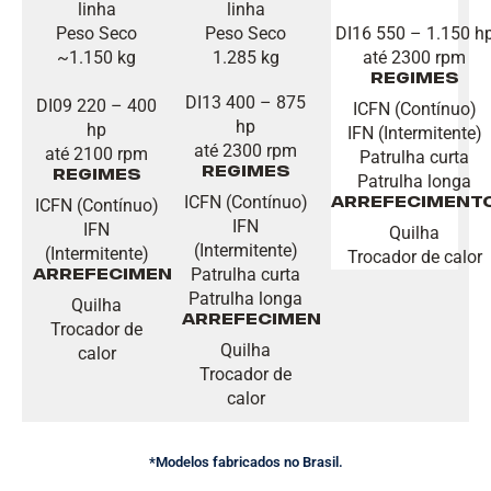
linha
linha
Peso Seco
Peso Seco
DI16 550 – 1.150 h
~1.150 kg
1.285 kg
até 2300 rpm
Regimes
DI13 400 – 875
DI09 220 – 400
ICFN (Contínuo)
hp
hp
IFN (Intermitente)
até 2300 rpm
até 2100 rpm
Patrulha curta
Regimes
Regimes
Patrulha longa
ICFN (Contínuo)
Arrefeciment
ICFN (Contínuo)
IFN
IFN
Quilha
(Intermitente)
(Intermitente)
Trocador de calor
Patrulha curta
Arrefecimento
Patrulha longa
Quilha
Arrefecimento
Trocador de
Quilha
calor
Trocador de
calor
*Modelos fabricados no Brasil.